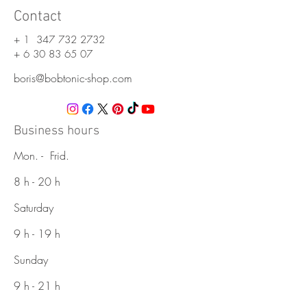
Contact
+ 1
347 732 2732
+
6 30 83 65 07
boris@bobtonic-shop.com
Business hours
Mon. - Frid.
8 h - 20 h
Saturday
9 h - 19 h
Sunday
9 h - 21 h