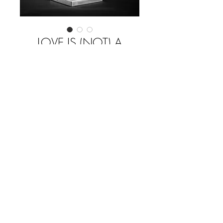
LOVE IS (NOT) A
FIGHT
Prix
0,00 €
Rupture de stock
sculpture en béton. 30 cm hauteur, série
limitée 8+4 worldwide. Signée et
numérotée.
Embase métal. PRIX SUR DEMANDE /
PRICE UNDER REQUEST