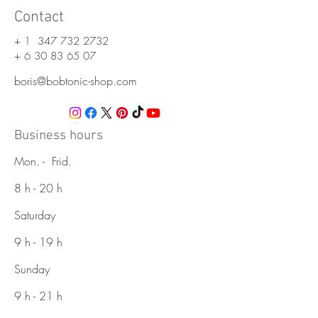
Contact
+ 1
347 732 2732
+
6 30 83 65 07
boris@bobtonic-shop.com
Business hours
Mon. - Frid.
8 h - 20 h
Saturday
9 h - 19 h
Sunday
9 h - 21 h