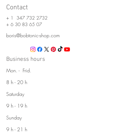
Contact
+ 1
347 732 2732
+
6 30 83 65 07
boris@bobtonic-shop.com
Business hours
Mon. - Frid.
8 h - 20 h
Saturday
9 h - 19 h
Sunday
9 h - 21 h