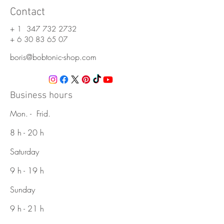
Contact
+ 1
347 732 2732
+
6 30 83 65 07
boris@bobtonic-shop.com
Business hours
Mon. - Frid.
8 h - 20 h
Saturday
9 h - 19 h
Sunday
9 h - 21 h