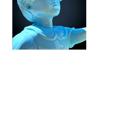
Escape from the Wall -
The masqued Girl
Prix
0,00 €
Rupture de stock
**THE MASQUED GIRL**
Voici une œuvre qui semble tout droit